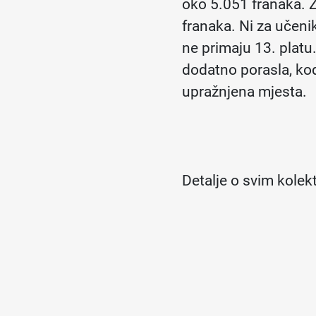
oko 5.051 franaka. 
franaka. Ni za učenik
ne primaju 13. platu
dodatno porasla, ko
upražnjena mjesta.
Detalje o svim kolek