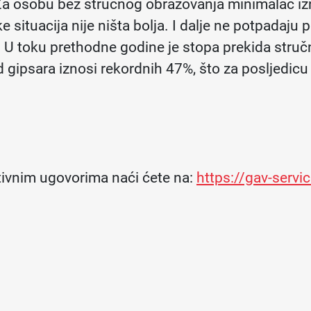
Za osobu bez stručnog obrazovanja minimalac i
e situacija nije ništa bolja. I dalje ne potpadaju
. U toku prethodne godine je stopa prekida stru
d gipsara iznosi rekordnih 47%, što za posljedi
tivnim ugovorima naći ćete na:
https://gav-servi