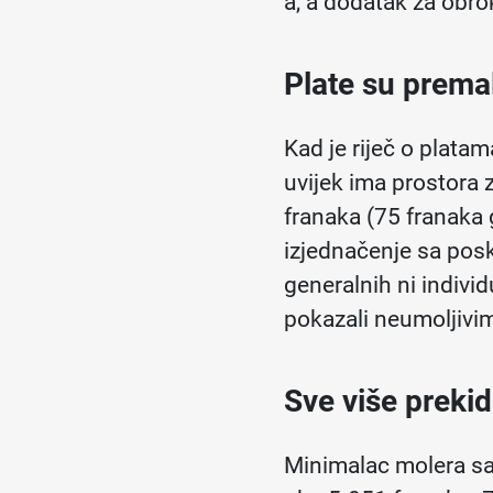
a, a dodatak za obr
Plate su prema
Kad je riječ o plata
uvijek ima prostora 
franaka (75 franaka 
izjednačenje sa pos
generalnih ni indivi
pokazali neumoljivim
Sve više preki
Minimalac molera sa