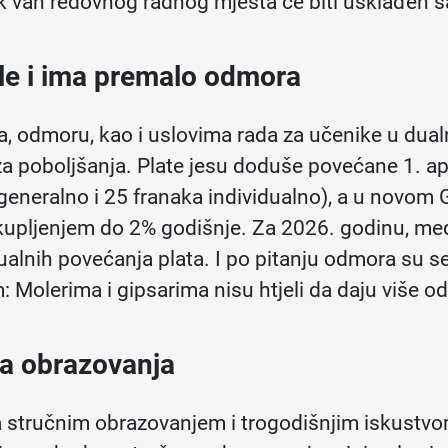
ok van redovnog radnog mjesta će biti usklađen 
le i ima premalo odmora
ma, odmoru, kao i uslovima rada za učenike u dua
za poboljšanja. Plate jesu doduše povećane 1. apr
generalno i 25 franaka individualno), a u novom
kupljenjem do 2% godišnje. Za 2026. godinu, me
dualnih povećanja plata. I po pitanju odmora su s
: Molerima i gipsarima nisu htjeli da daju više 
da obrazovanja
 stručnim obrazovanjem i trogodišnjim iskustvo