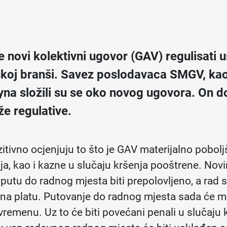
e novi kolektivni ugovor (GAV) regulisati 
koj branši. Savez poslodavaca SMGV, kao 
Syna složili su se oko novog ugovora. On 
že regulative.
zitivno ocjenjuju to što je GAV materijalno pobolj
a, kao i kazne u slučaju kršenja pooštrene. No
 putu do radnog mjesta biti prepolovljeno, a ra
na platu. Putovanje do radnog mjesta sada će mor
vremenu. Uz to će biti povećani penali u slučaju