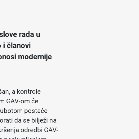
uslove rada u
i članovi
donosi modernije
šan, a kontrole
vim GAV-om će
d subotom postaće
ati da se bilježi na
 kršenja odredbi GAV-