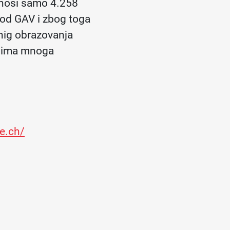
znosi samo 4.258
 pod GAV i zbog toga
čnig obrazovanja
cu ima mnoga
ce.ch/